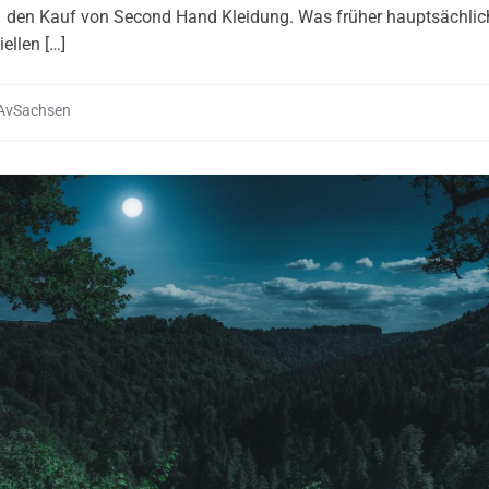
 den Kauf von Second Hand Kleidung. Was früher hauptsächlic
iellen […]
AvSachsen