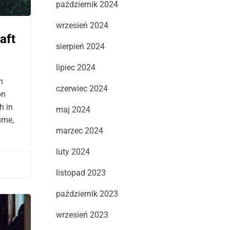
październik 2024
wrzesień 2024
aft
sierpień 2024
lipiec 2024
n
czerwiec 2024
on
h in
maj 2024
ume,
marzec 2024
luty 2024
listopad 2023
październik 2023
wrzesień 2023