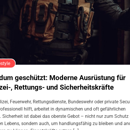
estyle
dum geschützt: Moderne Ausrüstung für
zei-, Rettungs- und Sicherheitskräfte
izei, Feuerwehr, Rettungsdienste, Bundeswehr oder private Secur
ofessionell hilft, arbeitet in dynamischen und oft gefährlichen
 Sicherheit ist dabei das oberste Gebot – nicht nur zum Schutz
en Lebens, sondern auch, um handlungsfähig zu bleiben und an