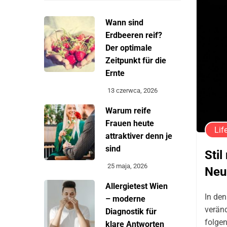
Wann sind
Erdbeeren reif?
Der optimale
Zeitpunkt für die
Ernte
13 czerwca, 2026
Warum reife
Frauen heute
Lif
attraktiver denn je
sind
Sti
25 maja, 2026
Neu
Allergietest Wien
In den
– moderne
veränd
Diagnostik für
folge
klare Antworten