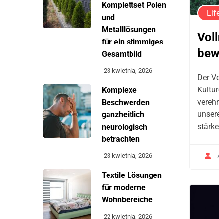
Komplettset Polen
Lif
und
Metalllösungen
Vol
für ein stimmiges
bew
Gesamtbild
23 kwietnia, 2026
Der Vo
Kultur
Komplexe
verehr
Beschwerden
unser
ganzheitlich
stärke
neurologisch
betrachten
23 kwietnia, 2026
Textile Lösungen
für moderne
Wohnbereiche
22 kwietnia, 2026