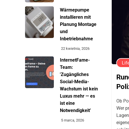
Wärmepumpe
installieren mit
Planung Montage
und
Inbetriebnahme
22 kwietnia, 2026
InternetFame-
Lif
Team:
'Zugängliches
Run
Social-Media-
Poli
Wachstum ist kein
Luxus mehr — es
Ob Pol
ist eine
Wer pr
Notwendigkeit’
Lagen.
5 marca, 2026
eigen