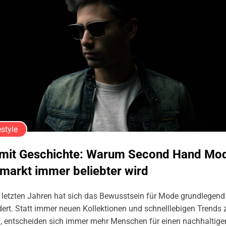
estyle
l mit Geschichte: Warum Second Hand Mod
markt immer beliebter wird
 letzten Jahren hat sich das Bewusstsein für Mode grundlegend
ert. Statt immer neuen Kollektionen und schnelllebigen Trends 
n, entscheiden sich immer mehr Menschen für einen nachhaltige