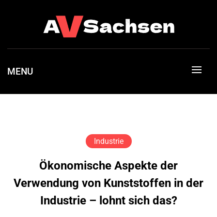
Skip
to
content
Entdecke deinen einzigartigen Lebensstil
Stilvolles Leben
MENU
Industrie
Ökonomische Aspekte der
Verwendung von Kunststoffen in der
Industrie – lohnt sich das?